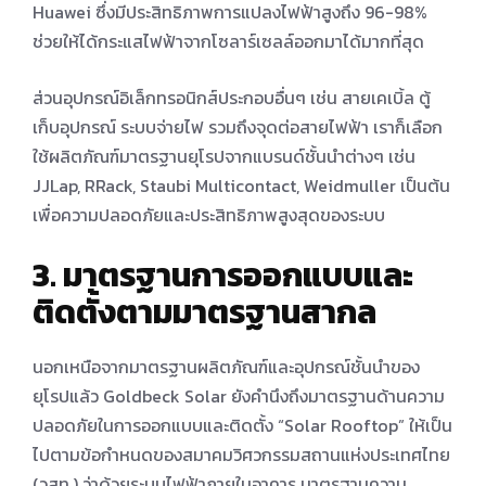
Huawei ซึ่งมีประสิทธิภาพการแปลงไฟฟ้าสูงถึง 96-98%
ช่วยให้ได้กระแสไฟฟ้าจากโซลาร์เซลล์ออกมาได้มากที่สุด
ส่วนอุปกรณ์อิเล็กทรอนิกส์ประกอบอื่นๆ เช่น สายเคเบิ้ล ตู้
เก็บอุปกรณ์ ระบบจ่ายไฟ รวมถึงจุดต่อสายไฟฟ้า เราก็เลือก
ใช้ผลิตภัณฑ์มาตรฐานยุโรปจากแบรนด์ชั้นนําต่างๆ เช่น
JJLap, RRack, Staubi Multicontact, Weidmuller เป็นต้น
เพื่อความปลอดภัยและประสิทธิภาพสูงสุดของระบบ
3.
มาตรฐานการออกแบบและ
ติดตั้งตามมาตรฐานสากล
นอกเหนือจากมาตรฐานผลิตภัณฑ์และอุปกรณ์ชั้นนําของ
ยุโรปแล้ว Goldbeck Solar ยังคํานึงถึงมาตรฐานด้านความ
ปลอดภัยในการออกแบบและติดตั้ง “Solar Rooftop” ให้เป็น
ไปตามข้อกําหนดของสมาคมวิศวกรรมสถานแห่งประเทศไทย
(วสท.) ว่าด้วยระบบไฟฟ้าภายในอาคาร มาตรฐานความ