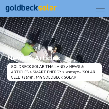
Skip
to
content
News & Articles
GOLDBECK SOLAR THAILAND
>
NEWS &
ARTICLES
>
SMART ENERGY
>
มาตรฐาน “SOLAR
CELL” เยอรมัน จาก GOLDBECK SOLAR