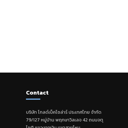
Contact
บริษัท โกลด์เบ็คโซล่าร์ ประเทศไทย จำกัด
79/127 หมู่บ้าน พฤกษาวิลเลจ 42 ถนนจตุ
โชติ แขวงออเงิน เขตสายไหม