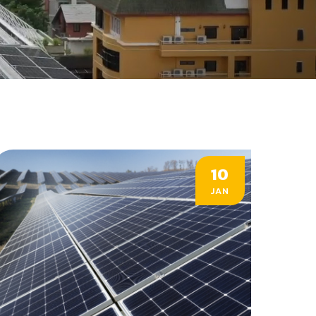
10
JAN