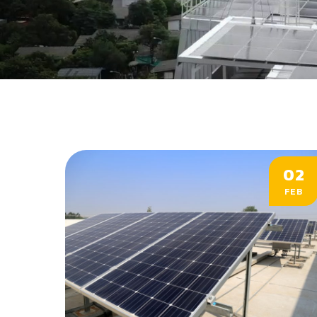
02
FEB