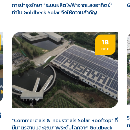
การบํารุงรักษา “ระบบผลิตไฟฟ้าจากแสงอาทิตย์”
G
ทําไม Goldbeck Solar จึงให้ความสําคัญ
18
DEC
่
S
“Commercials & Industrials Solar Rooftop” ที่
ก
มีมาตรฐานและคุณภาพระดับโลกจาก Goldbeck