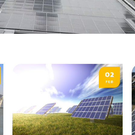
02
FEB