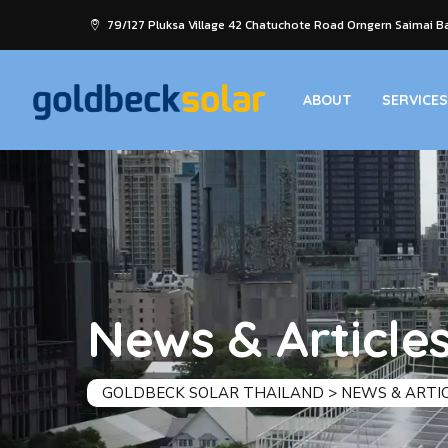
79/127 Pluksa Village 42 Chatuchote Road Orngern Saimai Ba
ABOUT
SERVICES
News & Article
GOLDBECK SOLAR THAILAND
>
NEWS & ARTI